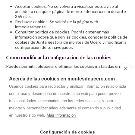
Aceptar cookies. No se volverá a visualizar este aviso al
acceder a cualquier página de montesdeucero.com durante
365 días.
Rechazar cookies. Se saldrá de la página web
inmediatamente.
Consultar política de cookies. Podrás obtener más
información sobre qué son las cookies, conocer la política de
cookies de Junta gestora de montes de Ucero y modificar la
configuración de tu navegador.
Cómo modificar la configuración de las cookies
Puedes permitir, bloquear o eliminar las cookies instaladas en tu
equipo desde las opciones de configuración de tu navegador.
Según el mismo la operativa varía, por ese motivo desde el menú
Acerca de las cookies en montesdeucero.com
de ayuda encontrarás la manera exacta de hacerlo. No obstante,
te explicamos cómo hacerlo en los principales navegadores del
Usamos cookies para recolectar y analizar información relacionada
mercado:
Internet Explorer
,
Firefox
,
Google Chrome
,
Safari
.
con el uso y desempeño de nuestro sitio web para poder proveer
En caso de que bloquees las cookies en tu navegador, es muy
funcionalidades relacionadas con las redes sociales, y para
probable que no puedas acceder correctamente a alguna de las
mejorar y personalizar adecuadamente el contenido y publicidad
secciones de nuestra web o que éstas no se muestren
correctamente.
en nuestro sitio web.
Más información
Configuración de cookies