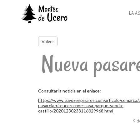
LA A
Volver
Nueva pasare
Consultar la noticia en el enlace:
https://www.tuvozenpinares.com/articulo/comarca/c
pasarela-rio-ucero-une-casa-parque-senda-
castillo/20201230233116029968.html
9 d